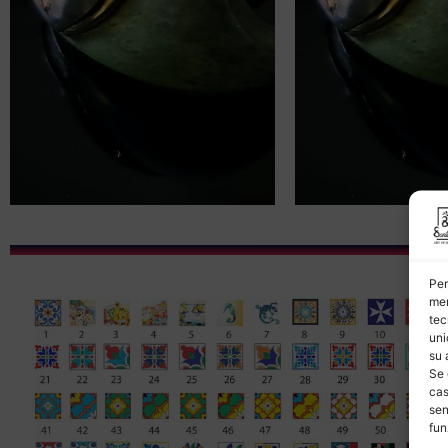
Per
mem
tec
uni
su 
Se 
cas
sen
fun