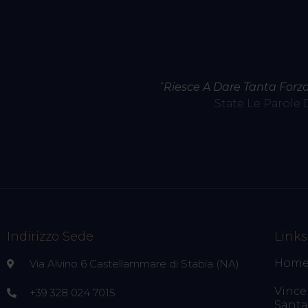
“
Riesce A Dare Tanta Forz
State Le Parole 
Indirizzo Sede
Links
Hom
Via Alvino 6 Castellammare di Stabia (NA)
Vince
+39 328 024 7015
Santa