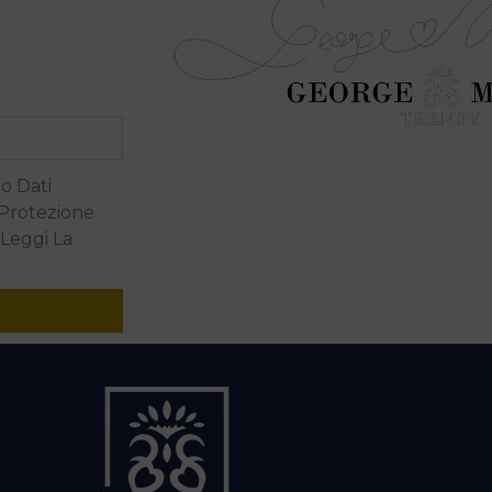
o Dati
 Protezione
 Leggi La