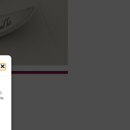
ID
nte