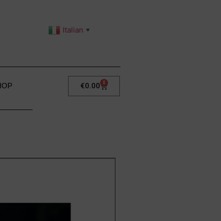
Italian
▼
0
€
0.00
HOP