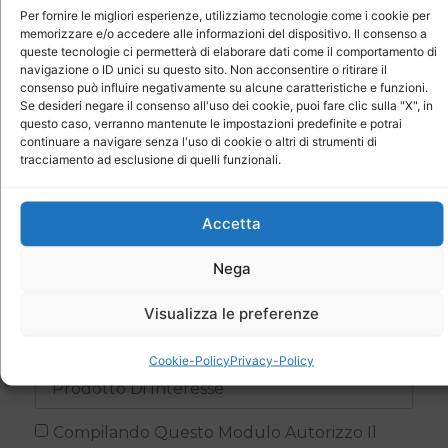
Per fornire le migliori esperienze, utilizziamo tecnologie come i cookie per
memorizzare e/o accedere alle informazioni del dispositivo. Il consenso a
queste tecnologie ci permetterà di elaborare dati come il comportamento di
navigazione o ID unici su questo sito. Non acconsentire o ritirare il
Ti aiuteremo a scegliere 24 ore su 24, e 7 giorni
consenso può influire negativamente su alcune caratteristiche e funzioni.
su 7
Se desideri negare il consenso all'uso dei cookie, puoi fare clic sulla "X", in
questo caso, verranno mantenute le impostazioni predefinite e potrai
Contatto Veloce
continuare a navigare senza l'uso di cookie o altri di strumenti di
tracciamento ad esclusione di quelli funzionali.
Accetta
Nega
Visualizza le preferenze
Cookie-Policy
Privacy-Policy
Compilando Questo Modulo Autorizzo Il