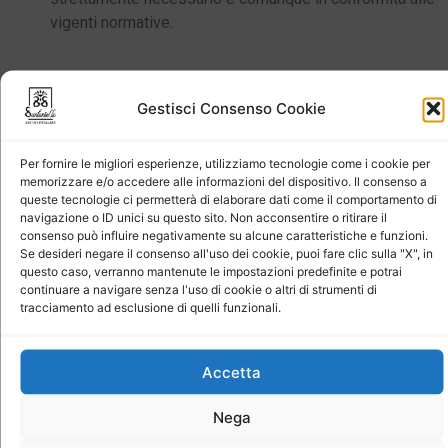
vigenti normative.
Gestisci Consenso Cookie
Conferimento
(GDPR,
Art.13, comma 2, lett.
f)
Per fornire le migliori esperienze, utilizziamo tecnologie come i cookie per
memorizzare e/o accedere alle informazioni del dispositivo. Il consenso a
queste tecnologie ci permetterà di elaborare dati come il comportamento di
I
dati
sono conferiti
facoltativamente
dall’interessato
.
navigazione o ID unici su questo sito. Non acconsentire o ritirare il
consenso può influire negativamente su alcune caratteristiche e funzioni.
Se desideri negare il consenso all'uso dei cookie, puoi fare clic sulla "X", in
questo caso, verranno mantenute le impostazioni predefinite e potrai
continuare a navigare senza l'uso di cookie o altri di strumenti di
tracciamento ad esclusione di quelli funzionali.
2.2 Moduli di contatto
Accetta
L’invio facoltativo, esplicito e volontario di posta elettronica
e/o ordinaria agli indirizzi indicati nella sezione “Contatti” e
Nega
comunque presenti all’interno di questo sito comporta la
successiva acquisizione dell’indirizzo del mittente,