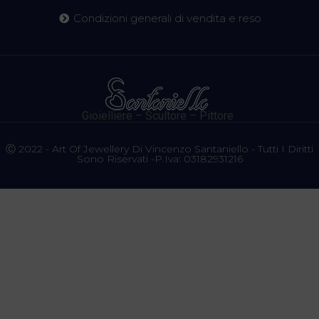
Condizioni generali di vendita e reso
Gioielliere – Scultore – Pittore
Ⓒ 2022 - Art Of Jewellery Di Vincenzo Santaniello - Tutti I Diritti
Sono Riservati -P.Iva: 03182931216