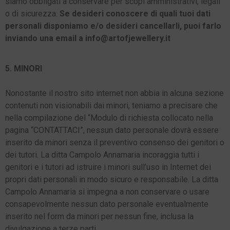
siamo obbligati a conservare per scopi amministrativi, legali
o di sicurezza.
Se desideri conoscere di quali tuoi dati
personali disponiamo e/o desideri cancellarli, puoi farlo
inviando una email a info@artofjewellery.it
5. MINORI
Nonostante il nostro sito internet non abbia in alcuna sezione
contenuti non visionabili dai minori, teniamo a precisare che
nella compilazione del “Modulo di richiesta collocato nella
pagina “CONTATTACI”, nessun dato personale dovrà essere
inserito da minori senza il preventivo consenso dei genitori o
dei tutori. La ditta Campolo Annamaria incoraggia tutti i
genitori e i tutori ad istruire i minori sull’uso in Internet dei
propri dati personali in modo sicuro e responsabile. La ditta
Campolo Annamaria si impegna a non conservare o usare
consapevolmente nessun dato personale eventualmente
inserito nel form da minori per nessun fine, inclusa la
divulgazione a terze parti.